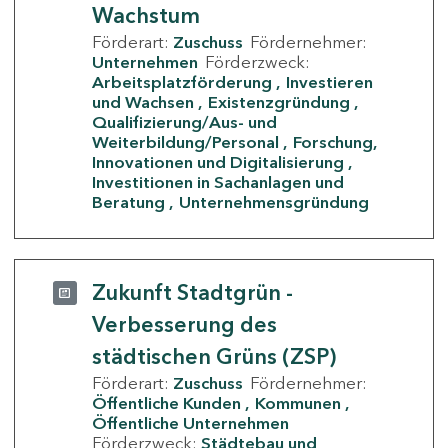
Wachstum
Förderart:
Zuschuss
Fördernehmer:
Unternehmen
Förderzweck:
Arbeitsplatzförderung
Investieren
und Wachsen
Existenzgründung
Qualifizierung/Aus- und
Weiterbildung/Personal
Forschung,
Innovationen und Digitalisierung
Investitionen in Sachanlagen und
Beratung
Unternehmensgründung
Zukunft Stadtgrün -
Verbesserung des
städtischen Grüns (ZSP)
Förderart:
Zuschuss
Fördernehmer:
Öffentliche Kunden
Kommunen
Öffentliche Unternehmen
Förderzweck:
Städtebau und