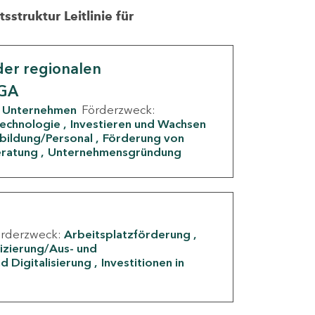
struktur Leitlinie für
er regionalen
IGA
Unternehmen
Förderzweck:
Technologie
Investieren und Wachsen
rbildung/Personal
Förderung von
eratung
Unternehmensgründung
örderzweck:
Arbeitsplatzförderung
fizierung/Aus- und
d Digitalisierung
Investitionen in
g