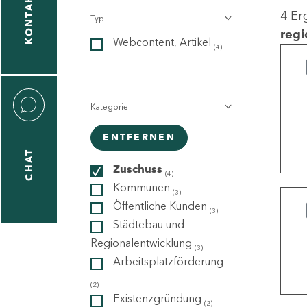
KONTAKT
4 Er
Typ
gen
regi
Webcontent, Artikel
n
(4)
Kategorie
ENTFERNEN
CHAT
icecenter
Zuschuss
(4)
Kommunen
(3)
Öffentliche Kunden
(3)
taktformular
Städtebau und
Regionalentwicklung
(3)
Arbeitsplatzförderung
erportal
(2)
Existenzgründung
(2)