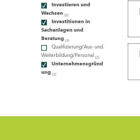
Investieren und
Wachsen
(2)
ndorte
Investitionen in
Sachanlagen und
Beratung
(2)
Qualifizierung/Aus- und
Weiterbildung/Personal
(2)
Unternehmensgründ
ung
(2)