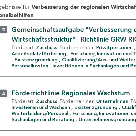
gebnisse für
Verbesserung der regionalen Wirtschafts
onalbeihilfen
Gemeinschaftsaufgabe "Verbesserung d
Wirtschaftsstruktur" - Richtlinie GRW R
Förderart:
Zuschuss
Fördernehmer:
Privatpersonen
Arbeitsplatzförderung
Forschung, Innovation und 
Existenzgründung
Qualifizierung/Aus- und Weite
Personalkosten
Investitionen in Sachanlagen und B
Förderrichtlinie Regionales Wachstum
Förderart:
Zuschuss
Fördernehmer:
Unternehmen
F
Investieren und Wachsen
Existenzgründung
Quali
Weiterbildung/Personal
Forschung, Innovationen un
Sachanlagen und Beratung
Unternehmensgründun