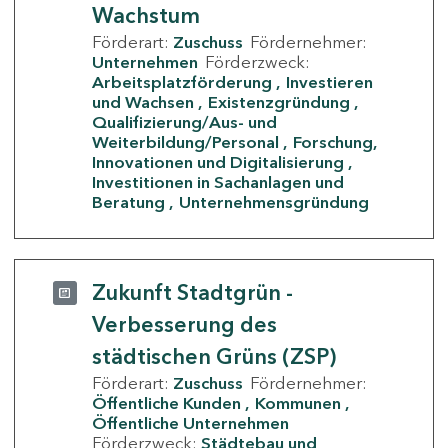
Wachstum
Förderart:
Zuschuss
Fördernehmer:
Unternehmen
Förderzweck:
Arbeitsplatzförderung
Investieren
und Wachsen
Existenzgründung
Qualifizierung/Aus- und
Weiterbildung/Personal
Forschung,
Innovationen und Digitalisierung
Investitionen in Sachanlagen und
Beratung
Unternehmensgründung
Zukunft Stadtgrün -
Verbesserung des
städtischen Grüns (ZSP)
Förderart:
Zuschuss
Fördernehmer:
Öffentliche Kunden
Kommunen
Öffentliche Unternehmen
Förderzweck:
Städtebau und