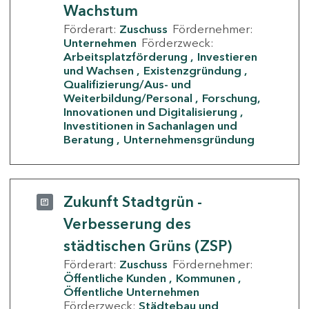
Wachstum
Förderart:
Zuschuss
Fördernehmer:
Unternehmen
Förderzweck:
Arbeitsplatzförderung
Investieren
und Wachsen
Existenzgründung
Qualifizierung/Aus- und
Weiterbildung/Personal
Forschung,
Innovationen und Digitalisierung
Investitionen in Sachanlagen und
Beratung
Unternehmensgründung
Zukunft Stadtgrün -
Verbesserung des
städtischen Grüns (ZSP)
Förderart:
Zuschuss
Fördernehmer:
Öffentliche Kunden
Kommunen
Öffentliche Unternehmen
Förderzweck:
Städtebau und