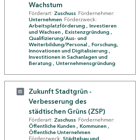
Wachstum
Förderart:
Zuschuss
Fördernehmer:
Unternehmen
Förderzweck:
Arbeitsplatzförderung
Investieren
und Wachsen
Existenzgründung
Qualifizierung/Aus- und
Weiterbildung/Personal
Forschung,
Innovationen und Digitalisierung
Investitionen in Sachanlagen und
Beratung
Unternehmensgründung
Zukunft Stadtgrün -
Verbesserung des
städtischen Grüns (ZSP)
Förderart:
Zuschuss
Fördernehmer:
Öffentliche Kunden
Kommunen
Öffentliche Unternehmen
Förderzweck:
Städtebau und