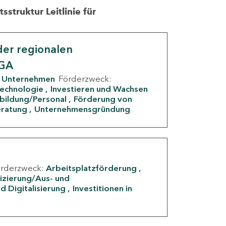
struktur Leitlinie für
er regionalen
IGA
Unternehmen
Förderzweck:
Technologie
Investieren und Wachsen
rbildung/Personal
Förderung von
eratung
Unternehmensgründung
örderzweck:
Arbeitsplatzförderung
fizierung/Aus- und
d Digitalisierung
Investitionen in
g