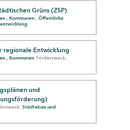
tädtischen Grüns (ZSP)
den
Kommunen
Öffentliche
entwicklung
r regionale Entwicklung
den
Kommunen
Förderzweck:
ngsplänen und
nungsförderung)
derzweck:
Städtebau und