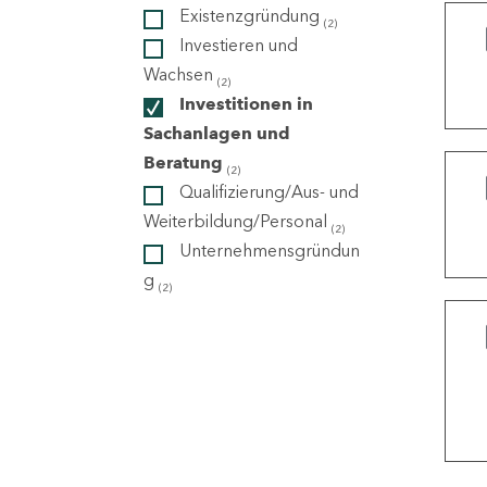
Existenzgründung
(2)
Investieren und
ndorte
Wachsen
(2)
Investitionen in
Sachanlagen und
Beratung
(2)
Qualifizierung/Aus- und
Weiterbildung/Personal
(2)
Unternehmensgründun
g
(2)