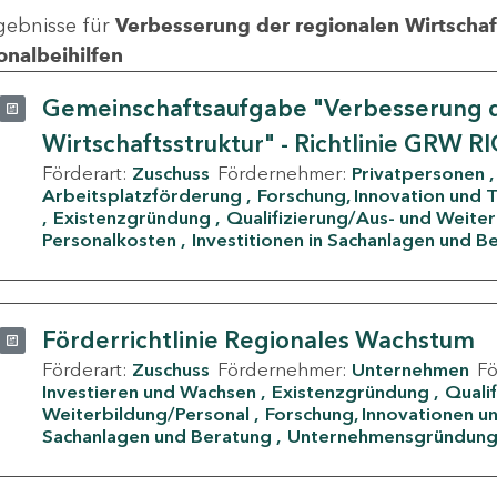
gebnisse für
Verbesserung der regionalen Wirtschafts
onalbeihilfen
Gemeinschaftsaufgabe "Verbesserung d
Wirtschaftsstruktur" - Richtlinie GRW R
Förderart:
Zuschuss
Fördernehmer:
Privatpersonen
Arbeitsplatzförderung
Forschung, Innovation und 
Existenzgründung
Qualifizierung/Aus- und Weite
Personalkosten
Investitionen in Sachanlagen und B
Förderrichtlinie Regionales Wachstum
Förderart:
Zuschuss
Fördernehmer:
Unternehmen
F
Investieren und Wachsen
Existenzgründung
Quali
Weiterbildung/Personal
Forschung, Innovationen un
Sachanlagen und Beratung
Unternehmensgründun