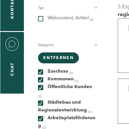
KONTAKT
5 Er
Typ
gen
regi
Webcontent, Artikel
n
(5)
Kategorie
ENTFERNEN
CHAT
icecenter
Zuschuss
(4)
Kommunen
(3)
Öffentliche Kunden
taktformular
(3)
Städtebau und
Regionalentwicklung
(3)
Arbeitsplatzförderun
erportal
g
(2)