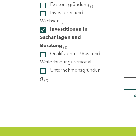
Existenzgründung
(2)
Investieren und
ndorte
Wachsen
(2)
Investitionen in
Sachanlagen und
Beratung
(2)
Qualifizierung/Aus- und
Weiterbildung/Personal
(2)
Unternehmensgründun
g
(2)