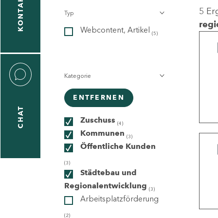
KONTAKT
5 Er
Typ
gen
regi
Webcontent, Artikel
n
(5)
Kategorie
ENTFERNEN
CHAT
icecenter
Zuschuss
(4)
Kommunen
(3)
Öffentliche Kunden
taktformular
(3)
Städtebau und
Regionalentwicklung
(3)
Arbeitsplatzförderung
erportal
(2)