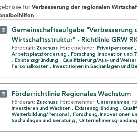
gebnisse für
Verbesserung der regionalen Wirtschafts
onalbeihilfen
Gemeinschaftsaufgabe "Verbesserung d
Wirtschaftsstruktur" - Richtlinie GRW R
Förderart:
Zuschuss
Fördernehmer:
Privatpersonen
Arbeitsplatzförderung
Forschung, Innovation und 
Existenzgründung
Qualifizierung/Aus- und Weite
Personalkosten
Investitionen in Sachanlagen und B
Förderrichtlinie Regionales Wachstum
Förderart:
Zuschuss
Fördernehmer:
Unternehmen
F
Investieren und Wachsen
Existenzgründung
Quali
Weiterbildung/Personal
Forschung, Innovationen un
Sachanlagen und Beratung
Unternehmensgründun