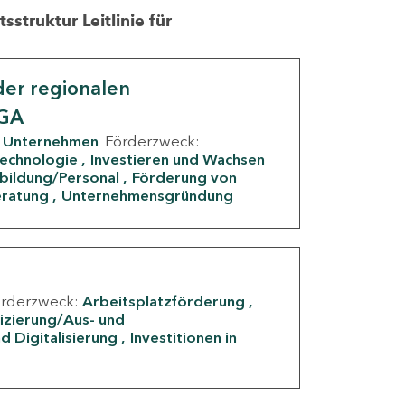
struktur Leitlinie für
er regionalen
IGA
Unternehmen
Förderzweck:
Technologie
Investieren und Wachsen
rbildung/Personal
Förderung von
eratung
Unternehmensgründung
örderzweck:
Arbeitsplatzförderung
fizierung/Aus- und
d Digitalisierung
Investitionen in
g