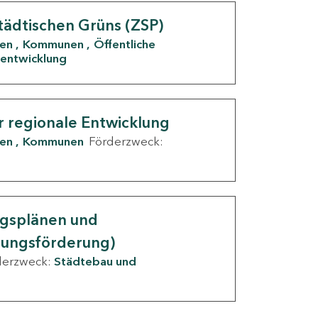
tädtischen Grüns (ZSP)
den
Kommunen
Öffentliche
entwicklung
r regionale Entwicklung
den
Kommunen
Förderzweck:
ngsplänen und
nungsförderung)
derzweck:
Städtebau und