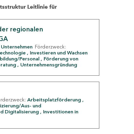
struktur Leitlinie für
er regionalen
IGA
Unternehmen
Förderzweck:
Technologie
Investieren und Wachsen
rbildung/Personal
Förderung von
eratung
Unternehmensgründung
örderzweck:
Arbeitsplatzförderung
fizierung/Aus- und
d Digitalisierung
Investitionen in
g