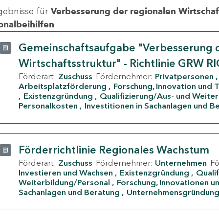
gebnisse für
Verbesserung der regionalen Wirtschafts
onalbeihilfen
Gemeinschaftsaufgabe "Verbesserung d
Wirtschaftsstruktur" - Richtlinie GRW R
Förderart:
Zuschuss
Fördernehmer:
Privatpersonen
Arbeitsplatzförderung
Forschung, Innovation und 
Existenzgründung
Qualifizierung/Aus- und Weite
Personalkosten
Investitionen in Sachanlagen und B
Förderrichtlinie Regionales Wachstum
Förderart:
Zuschuss
Fördernehmer:
Unternehmen
F
Investieren und Wachsen
Existenzgründung
Quali
Weiterbildung/Personal
Forschung, Innovationen un
Sachanlagen und Beratung
Unternehmensgründun