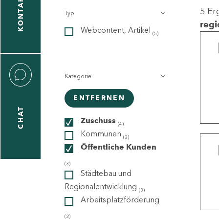
KONTAKT
5 Er
Typ
gen
regi
Webcontent, Artikel
n
(5)
Kategorie
ENTFERNEN
CHAT
icecenter
Zuschuss
(4)
Kommunen
(3)
Öffentliche Kunden
taktformular
(3)
Städtebau und
Regionalentwicklung
(3)
Arbeitsplatzförderung
erportal
(2)