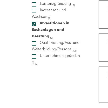
Existenzgründung
(2)
Investieren und
ndorte
Wachsen
(2)
Investitionen in
Sachanlagen und
Beratung
(2)
Qualifizierung/Aus- und
Weiterbildung/Personal
(2)
Unternehmensgründun
g
(2)