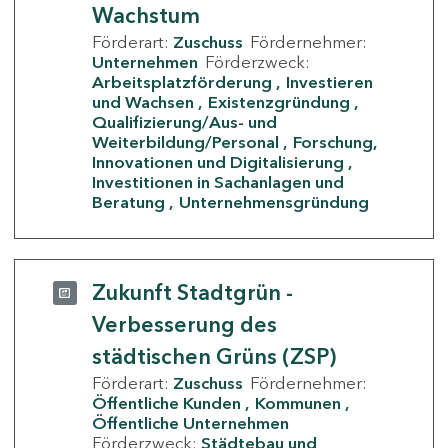
Wachstum
Förderart:
Zuschuss
Fördernehmer:
Unternehmen
Förderzweck:
Arbeitsplatzförderung
Investieren
und Wachsen
Existenzgründung
Qualifizierung/Aus- und
Weiterbildung/Personal
Forschung,
Innovationen und Digitalisierung
Investitionen in Sachanlagen und
Beratung
Unternehmensgründung
Zukunft Stadtgrün -
Verbesserung des
städtischen Grüns (ZSP)
Förderart:
Zuschuss
Fördernehmer:
Öffentliche Kunden
Kommunen
Öffentliche Unternehmen
Förderzweck:
Städtebau und