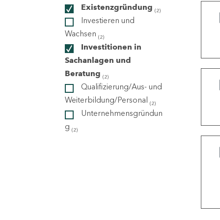
Existenzgründung
(2)
Investieren und
ndorte
Wachsen
(2)
Investitionen in
Sachanlagen und
Beratung
(2)
Qualifizierung/Aus- und
Weiterbildung/Personal
(2)
Unternehmensgründun
g
(2)