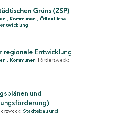
tädtischen Grüns (ZSP)
den
Kommunen
Öffentliche
entwicklung
r regionale Entwicklung
den
Kommunen
Förderzweck:
ngsplänen und
nungsförderung)
derzweck:
Städtebau und