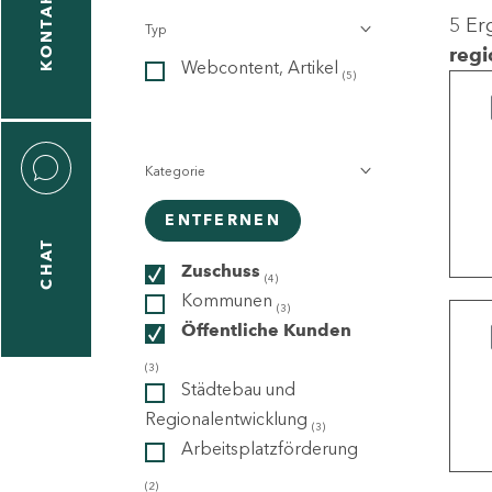
KONTAKT
5 Er
Typ
gen
regi
Webcontent, Artikel
n
(5)
Kategorie
ENTFERNEN
CHAT
icecenter
Zuschuss
(4)
Kommunen
(3)
Öffentliche Kunden
taktformular
(3)
Städtebau und
Regionalentwicklung
(3)
Arbeitsplatzförderung
erportal
(2)