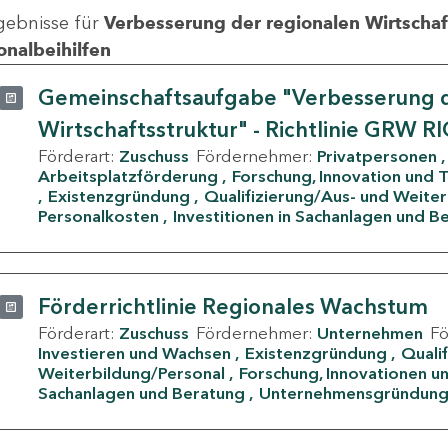
gebnisse für
Verbesserung der regionalen Wirtschafts
onalbeihilfen
Gemeinschaftsaufgabe "Verbesserung d
Wirtschaftsstruktur" - Richtlinie GRW R
Förderart:
Zuschuss
Fördernehmer:
Privatpersonen
Arbeitsplatzförderung
Forschung, Innovation und 
Existenzgründung
Qualifizierung/Aus- und Weite
Personalkosten
Investitionen in Sachanlagen und B
Förderrichtlinie Regionales Wachstum
Förderart:
Zuschuss
Fördernehmer:
Unternehmen
F
Investieren und Wachsen
Existenzgründung
Quali
Weiterbildung/Personal
Forschung, Innovationen un
Sachanlagen und Beratung
Unternehmensgründun