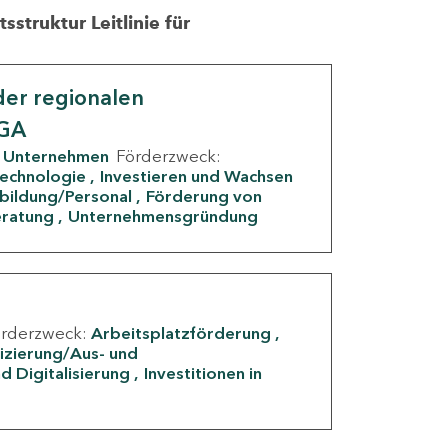
struktur Leitlinie für
er regionalen
IGA
Unternehmen
Förderzweck:
Technologie
Investieren und Wachsen
rbildung/Personal
Förderung von
eratung
Unternehmensgründung
örderzweck:
Arbeitsplatzförderung
fizierung/Aus- und
d Digitalisierung
Investitionen in
g