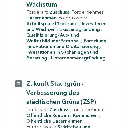
Wachstum
Förderart:
Zuschuss
Fördernehmer:
Unternehmen
Förderzweck:
Arbeitsplatzförderung
Investieren
und Wachsen
Existenzgründung
Qualifizierung/Aus- und
Weiterbildung/Personal
Forschung,
Innovationen und Digitalisierung
Investitionen in Sachanlagen und
Beratung
Unternehmensgründung
Zukunft Stadtgrün -
Verbesserung des
städtischen Grüns (ZSP)
Förderart:
Zuschuss
Fördernehmer:
Öffentliche Kunden
Kommunen
Öffentliche Unternehmen
Förderzweck:
Städtebau und