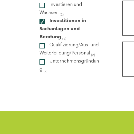
Investieren und
Wachsen
(2)
ndorte
Investitionen in
Sachanlagen und
Beratung
(2)
Qualifizierung/Aus- und
Weiterbildung/Personal
(2)
Unternehmensgründun
g
(2)