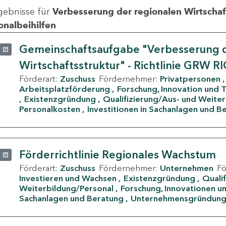
gebnisse für
Verbesserung der regionalen Wirtschafts
onalbeihilfen
Gemeinschaftsaufgabe "Verbesserung d
Wirtschaftsstruktur" - Richtlinie GRW R
Förderart:
Zuschuss
Fördernehmer:
Privatpersonen
Arbeitsplatzförderung
Forschung, Innovation und 
Existenzgründung
Qualifizierung/Aus- und Weite
Personalkosten
Investitionen in Sachanlagen und B
Förderrichtlinie Regionales Wachstum
Förderart:
Zuschuss
Fördernehmer:
Unternehmen
F
Investieren und Wachsen
Existenzgründung
Quali
Weiterbildung/Personal
Forschung, Innovationen un
Sachanlagen und Beratung
Unternehmensgründun