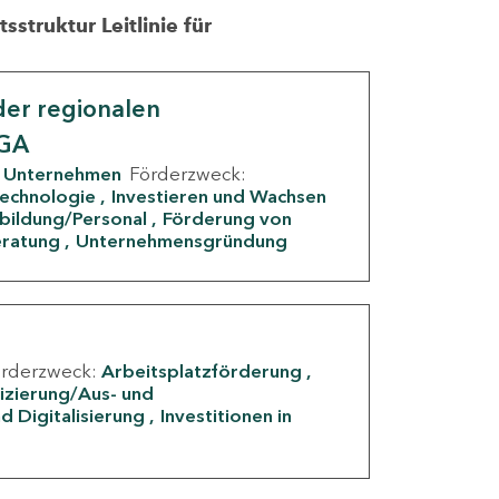
struktur Leitlinie für
er regionalen
IGA
Unternehmen
Förderzweck:
Technologie
Investieren und Wachsen
rbildung/Personal
Förderung von
eratung
Unternehmensgründung
örderzweck:
Arbeitsplatzförderung
fizierung/Aus- und
d Digitalisierung
Investitionen in
g