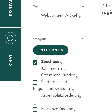
KONTAKT
4 Er
Typ
gen
regi
Webcontent, Artikel
n
(4)
Kategorie
ENTFERNEN
CHAT
icecenter
Zuschuss
(4)
Kommunen
(3)
Öffentliche Kunden
(3)
taktformular
Städtebau und
Regionalentwicklung
(3)
Arbeitsplatzförderung
erportal
(2)
Existenzgründung
(2)