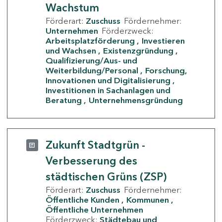
Wachstum
Förderart:
Zuschuss
Fördernehmer:
Unternehmen
Förderzweck:
Arbeitsplatzförderung
Investieren
und Wachsen
Existenzgründung
Qualifizierung/Aus- und
Weiterbildung/Personal
Forschung,
Innovationen und Digitalisierung
Investitionen in Sachanlagen und
Beratung
Unternehmensgründung
Zukunft Stadtgrün -
Verbesserung des
städtischen Grüns (ZSP)
Förderart:
Zuschuss
Fördernehmer:
Öffentliche Kunden
Kommunen
Öffentliche Unternehmen
Förderzweck:
Städtebau und