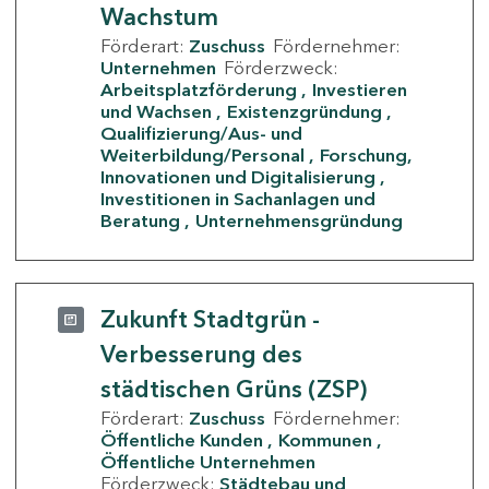
Wachstum
Förderart:
Zuschuss
Fördernehmer:
Unternehmen
Förderzweck:
Arbeitsplatzförderung
Investieren
und Wachsen
Existenzgründung
Qualifizierung/Aus- und
Weiterbildung/Personal
Forschung,
Innovationen und Digitalisierung
Investitionen in Sachanlagen und
Beratung
Unternehmensgründung
Zukunft Stadtgrün -
Verbesserung des
städtischen Grüns (ZSP)
Förderart:
Zuschuss
Fördernehmer:
Öffentliche Kunden
Kommunen
Öffentliche Unternehmen
Förderzweck:
Städtebau und