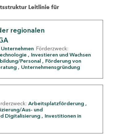
struktur Leitlinie für
er regionalen
IGA
Unternehmen
Förderzweck:
Technologie
Investieren und Wachsen
rbildung/Personal
Förderung von
eratung
Unternehmensgründung
örderzweck:
Arbeitsplatzförderung
fizierung/Aus- und
d Digitalisierung
Investitionen in
g