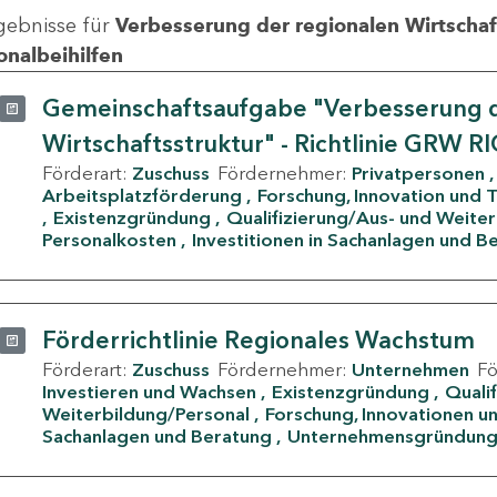
gebnisse für
Verbesserung der regionalen Wirtschafts
onalbeihilfen
Gemeinschaftsaufgabe "Verbesserung d
Wirtschaftsstruktur" - Richtlinie GRW R
Förderart:
Zuschuss
Fördernehmer:
Privatpersonen
Arbeitsplatzförderung
Forschung, Innovation und 
Existenzgründung
Qualifizierung/Aus- und Weite
Personalkosten
Investitionen in Sachanlagen und B
Förderrichtlinie Regionales Wachstum
Förderart:
Zuschuss
Fördernehmer:
Unternehmen
F
Investieren und Wachsen
Existenzgründung
Quali
Weiterbildung/Personal
Forschung, Innovationen un
Sachanlagen und Beratung
Unternehmensgründun