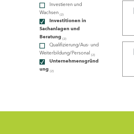
Investieren und
Wachsen
(2)
ndorte
Investitionen in
Sachanlagen und
Beratung
(2)
Qualifizierung/Aus- und
Weiterbildung/Personal
(2)
Unternehmensgründ
ung
(2)