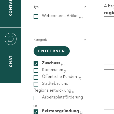
KONTAKT
4 Er
Typ
gen
regi
Webcontent, Artikel
n
(4)
Kategorie
ENTFERNEN
CHAT
icecenter
Zuschuss
(4)
Kommunen
(3)
Öffentliche Kunden
(3)
taktformular
Städtebau und
Regionalentwicklung
(3)
Arbeitsplatzförderung
erportal
(2)
Existenzgründung
(2)