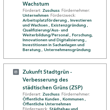
Wachstum
Förderart:
Zuschuss
Fördernehmer:
Unternehmen
Förderzweck:
Arbeitsplatzförderung
Investieren
und Wachsen
Existenzgründung
Qualifizierung/Aus- und
Weiterbildung/Personal
Forschung,
Innovationen und Digitalisierung
Investitionen in Sachanlagen und
Beratung
Unternehmensgründung
Zukunft Stadtgrün -
Verbesserung des
städtischen Grüns (ZSP)
Förderart:
Zuschuss
Fördernehmer:
Öffentliche Kunden
Kommunen
Öffentliche Unternehmen
Förderzweck:
Städtebau und