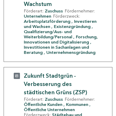
Wachstum
Förderart:
Zuschuss
Fördernehmer:
Unternehmen
Förderzweck:
Arbeitsplatzförderung
Investieren
und Wachsen
Existenzgründung
Qualifizierung/Aus- und
Weiterbildung/Personal
Forschung,
Innovationen und Digitalisierung
Investitionen in Sachanlagen und
Beratung
Unternehmensgründung
Zukunft Stadtgrün -
Verbesserung des
städtischen Grüns (ZSP)
Förderart:
Zuschuss
Fördernehmer:
Öffentliche Kunden
Kommunen
Öffentliche Unternehmen
Förderzweck:
Städtebau und