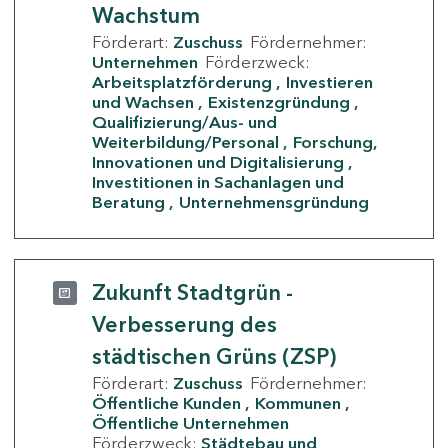
Wachstum
Förderart:
Zuschuss
Fördernehmer:
Unternehmen
Förderzweck:
Arbeitsplatzförderung
Investieren
und Wachsen
Existenzgründung
Qualifizierung/Aus- und
Weiterbildung/Personal
Forschung,
Innovationen und Digitalisierung
Investitionen in Sachanlagen und
Beratung
Unternehmensgründung
Zukunft Stadtgrün -
Verbesserung des
städtischen Grüns (ZSP)
Förderart:
Zuschuss
Fördernehmer:
Öffentliche Kunden
Kommunen
Öffentliche Unternehmen
Förderzweck:
Städtebau und