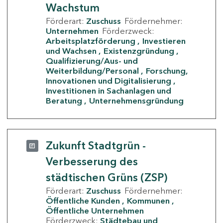
Wachstum
Förderart:
Zuschuss
Fördernehmer:
Unternehmen
Förderzweck:
Arbeitsplatzförderung
Investieren
und Wachsen
Existenzgründung
Qualifizierung/Aus- und
Weiterbildung/Personal
Forschung,
Innovationen und Digitalisierung
Investitionen in Sachanlagen und
Beratung
Unternehmensgründung
Zukunft Stadtgrün -
Verbesserung des
städtischen Grüns (ZSP)
Förderart:
Zuschuss
Fördernehmer:
Öffentliche Kunden
Kommunen
Öffentliche Unternehmen
Förderzweck:
Städtebau und