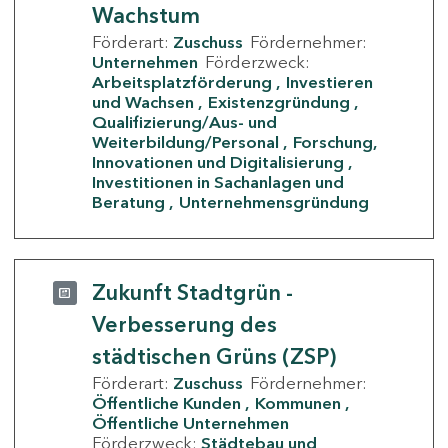
Wachstum
Förderart:
Zuschuss
Fördernehmer:
Unternehmen
Förderzweck:
Arbeitsplatzförderung
Investieren
und Wachsen
Existenzgründung
Qualifizierung/Aus- und
Weiterbildung/Personal
Forschung,
Innovationen und Digitalisierung
Investitionen in Sachanlagen und
Beratung
Unternehmensgründung
Zukunft Stadtgrün -
Verbesserung des
städtischen Grüns (ZSP)
Förderart:
Zuschuss
Fördernehmer:
Öffentliche Kunden
Kommunen
Öffentliche Unternehmen
Förderzweck:
Städtebau und