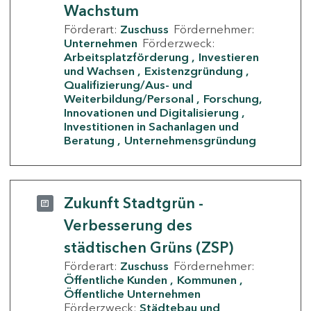
Wachstum
Förderart:
Zuschuss
Fördernehmer:
Unternehmen
Förderzweck:
Arbeitsplatzförderung
Investieren
und Wachsen
Existenzgründung
Qualifizierung/Aus- und
Weiterbildung/Personal
Forschung,
Innovationen und Digitalisierung
Investitionen in Sachanlagen und
Beratung
Unternehmensgründung
Zukunft Stadtgrün -
Verbesserung des
städtischen Grüns (ZSP)
Förderart:
Zuschuss
Fördernehmer:
Öffentliche Kunden
Kommunen
Öffentliche Unternehmen
Förderzweck:
Städtebau und