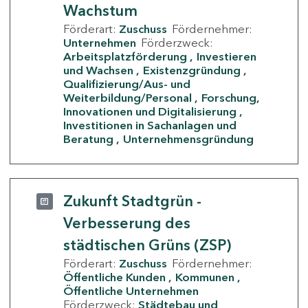
Wachstum
Förderart:
Zuschuss
Fördernehmer:
Unternehmen
Förderzweck:
Arbeitsplatzförderung
Investieren
und Wachsen
Existenzgründung
Qualifizierung/Aus- und
Weiterbildung/Personal
Forschung,
Innovationen und Digitalisierung
Investitionen in Sachanlagen und
Beratung
Unternehmensgründung
Zukunft Stadtgrün -
Verbesserung des
städtischen Grüns (ZSP)
Förderart:
Zuschuss
Fördernehmer:
Öffentliche Kunden
Kommunen
Öffentliche Unternehmen
Förderzweck:
Städtebau und