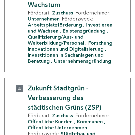
Wachstum
Förderart:
Zuschuss
Fördernehmer:
Unternehmen
Förderzweck:
Arbeitsplatzförderung
Investieren
und Wachsen
Existenzgründung
Qualifizierung/Aus- und
Weiterbildung/Personal
Forschung,
Innovationen und Digitalisierung
Investitionen in Sachanlagen und
Beratung
Unternehmensgründung
Zukunft Stadtgrün -
Verbesserung des
städtischen Grüns (ZSP)
Förderart:
Zuschuss
Fördernehmer:
Öffentliche Kunden
Kommunen
Öffentliche Unternehmen
Förderzweck:
Städtebau und