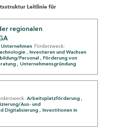
struktur Leitlinie für
er regionalen
IGA
Unternehmen
Förderzweck:
Technologie
Investieren und Wachsen
rbildung/Personal
Förderung von
eratung
Unternehmensgründung
örderzweck:
Arbeitsplatzförderung
fizierung/Aus- und
d Digitalisierung
Investitionen in
g