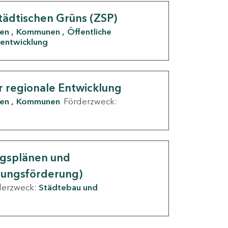
tädtischen Grüns (ZSP)
den
Kommunen
Öffentliche
entwicklung
r regionale Entwicklung
den
Kommunen
Förderzweck:
ngsplänen und
nungsförderung)
derzweck:
Städtebau und