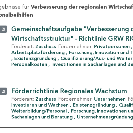
gebnisse für
Verbesserung der regionalen Wirtschafts
onalbeihilfen
Gemeinschaftsaufgabe "Verbesserung d
Wirtschaftsstruktur" - Richtlinie GRW R
Förderart:
Zuschuss
Fördernehmer:
Privatpersonen
Arbeitsplatzförderung
Forschung, Innovation und 
Existenzgründung
Qualifizierung/Aus- und Weite
Personalkosten
Investitionen in Sachanlagen und B
Förderrichtlinie Regionales Wachstum
Förderart:
Zuschuss
Fördernehmer:
Unternehmen
F
Investieren und Wachsen
Existenzgründung
Quali
Weiterbildung/Personal
Forschung, Innovationen un
Sachanlagen und Beratung
Unternehmensgründun