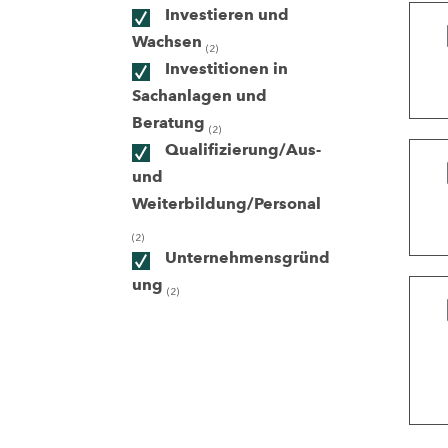
Investieren und
Wachsen
(2)
ndorte
Investitionen in
Sachanlagen und
Beratung
(2)
Qualifizierung/Aus-
und
Weiterbildung/Personal
(2)
Unternehmensgründ
ung
(2)