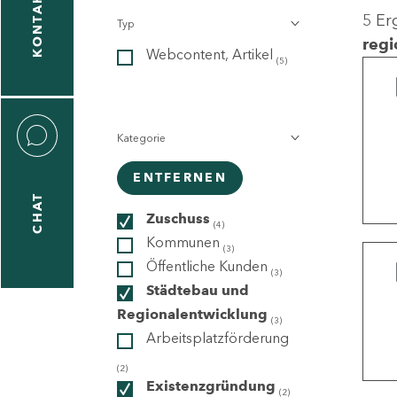
KONTAKT
5 Er
Typ
gen
regi
Webcontent, Artikel
n
(5)
Kategorie
ENTFERNEN
CHAT
icecenter
Zuschuss
(4)
Kommunen
(3)
Öffentliche Kunden
(3)
taktformular
Städtebau und
Regionalentwicklung
(3)
Arbeitsplatzförderung
erportal
(2)
Existenzgründung
(2)