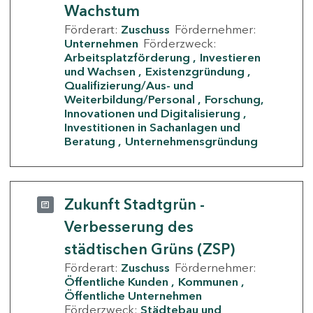
Wachstum
Förderart:
Zuschuss
Fördernehmer:
Unternehmen
Förderzweck:
Arbeitsplatzförderung
Investieren
und Wachsen
Existenzgründung
Qualifizierung/Aus- und
Weiterbildung/Personal
Forschung,
Innovationen und Digitalisierung
Investitionen in Sachanlagen und
Beratung
Unternehmensgründung
Zukunft Stadtgrün -
Verbesserung des
städtischen Grüns (ZSP)
Förderart:
Zuschuss
Fördernehmer:
Öffentliche Kunden
Kommunen
Öffentliche Unternehmen
Förderzweck:
Städtebau und