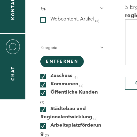
KONTAKT
5 Er
Typ
gen
regi
Webcontent, Artikel
n
(5)
Kategorie
ENTFERNEN
CHAT
icecenter
Zuschuss
(4)
Kommunen
(3)
Öffentliche Kunden
taktformular
(3)
Städtebau und
Regionalentwicklung
(3)
Arbeitsplatzförderun
erportal
g
(2)