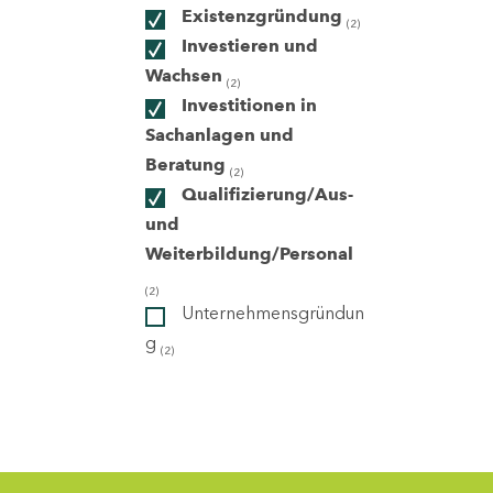
Existenzgründung
(2)
Investieren und
ndorte
Wachsen
(2)
Investitionen in
Sachanlagen und
Beratung
(2)
Qualifizierung/Aus-
und
Weiterbildung/Personal
(2)
Unternehmensgründun
g
(2)