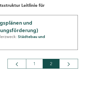
struktur Leitlinie für
ngsplänen und
nungsförderung)
derzweck:
Städtebau und
1
2
Seite
Seite