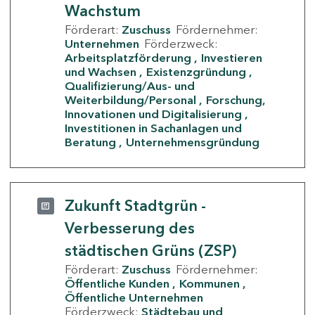
Wachstum
Förderart:
Zuschuss
Fördernehmer:
Unternehmen
Förderzweck:
Arbeitsplatzförderung
Investieren
und Wachsen
Existenzgründung
Qualifizierung/Aus- und
Weiterbildung/Personal
Forschung,
Innovationen und Digitalisierung
Investitionen in Sachanlagen und
Beratung
Unternehmensgründung
Zukunft Stadtgrün -
Verbesserung des
städtischen Grüns (ZSP)
Förderart:
Zuschuss
Fördernehmer:
Öffentliche Kunden
Kommunen
Öffentliche Unternehmen
Förderzweck:
Städtebau und