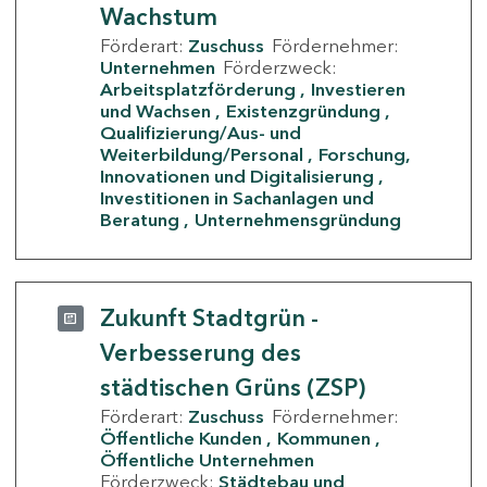
Wachstum
Förderart:
Zuschuss
Fördernehmer:
Unternehmen
Förderzweck:
Arbeitsplatzförderung
Investieren
und Wachsen
Existenzgründung
Qualifizierung/Aus- und
Weiterbildung/Personal
Forschung,
Innovationen und Digitalisierung
Investitionen in Sachanlagen und
Beratung
Unternehmensgründung
Zukunft Stadtgrün -
Verbesserung des
städtischen Grüns (ZSP)
Förderart:
Zuschuss
Fördernehmer:
Öffentliche Kunden
Kommunen
Öffentliche Unternehmen
Förderzweck:
Städtebau und