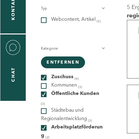
KONTAKT
5 Er
Typ
gen
regi
Webcontent, Artikel
n
(5)
Kategorie
ENTFERNEN
CHAT
icecenter
Zuschuss
(4)
Kommunen
(3)
Öffentliche Kunden
taktformular
(3)
Städtebau und
Regionalentwicklung
(3)
Arbeitsplatzförderun
erportal
g
(2)