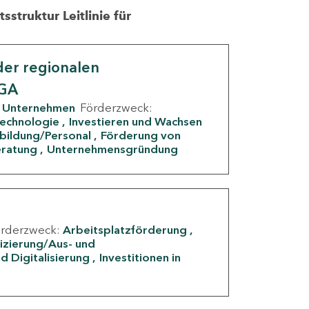
struktur Leitlinie für
er regionalen
IGA
Unternehmen
Förderzweck:
Technologie
Investieren und Wachsen
rbildung/Personal
Förderung von
eratung
Unternehmensgründung
örderzweck:
Arbeitsplatzförderung
fizierung/Aus- und
d Digitalisierung
Investitionen in
g