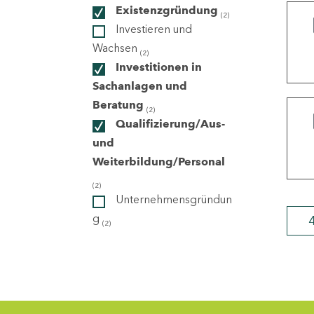
Existenzgründung
(2)
Investieren und
ndorte
Wachsen
(2)
Investitionen in
Sachanlagen und
Beratung
(2)
Qualifizierung/Aus-
und
Weiterbildung/Personal
(2)
Unternehmensgründun
g
(2)