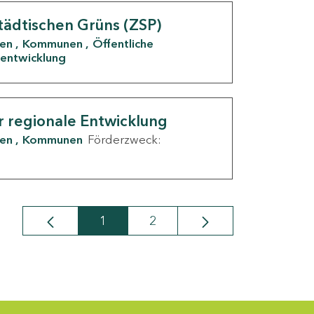
tädtischen Grüns (ZSP)
den
Kommunen
Öffentliche
entwicklung
r regionale Entwicklung
den
Kommunen
Förderzweck:
1
2
Seite
Seite