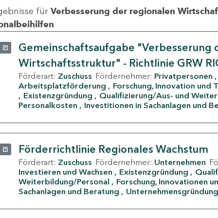
gebnisse für
Verbesserung der regionalen Wirtschafts
onalbeihilfen
Gemeinschaftsaufgabe "Verbesserung d
Wirtschaftsstruktur" - Richtlinie GRW R
Förderart:
Zuschuss
Fördernehmer:
Privatpersonen
Arbeitsplatzförderung
Forschung, Innovation und 
Existenzgründung
Qualifizierung/Aus- und Weite
Personalkosten
Investitionen in Sachanlagen und B
Förderrichtlinie Regionales Wachstum
Förderart:
Zuschuss
Fördernehmer:
Unternehmen
F
Investieren und Wachsen
Existenzgründung
Quali
Weiterbildung/Personal
Forschung, Innovationen un
Sachanlagen und Beratung
Unternehmensgründun