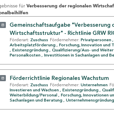
gebnisse für
Verbesserung der regionalen Wirtschafts
onalbeihilfen
Gemeinschaftsaufgabe "Verbesserung d
Wirtschaftsstruktur" - Richtlinie GRW R
Förderart:
Zuschuss
Fördernehmer:
Privatpersonen
Arbeitsplatzförderung
Forschung, Innovation und 
Existenzgründung
Qualifizierung/Aus- und Weite
Personalkosten
Investitionen in Sachanlagen und B
Förderrichtlinie Regionales Wachstum
Förderart:
Zuschuss
Fördernehmer:
Unternehmen
F
Investieren und Wachsen
Existenzgründung
Quali
Weiterbildung/Personal
Forschung, Innovationen un
Sachanlagen und Beratung
Unternehmensgründun