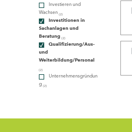
Investieren und
Wachsen
(2)
ndorte
Investitionen in
Sachanlagen und
Beratung
(2)
Qualifizierung/Aus-
und
Weiterbildung/Personal
(2)
Unternehmensgründun
g
(2)