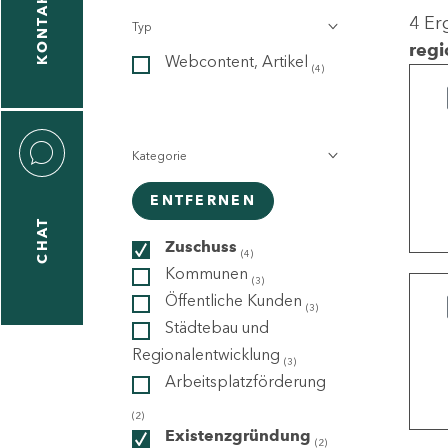
KONTAKT
4 Er
Typ
gen
regi
Webcontent, Artikel
n
(4)
Kategorie
ENTFERNEN
CHAT
icecenter
Zuschuss
(4)
Kommunen
(3)
Öffentliche Kunden
(3)
taktformular
Städtebau und
Regionalentwicklung
(3)
Arbeitsplatzförderung
erportal
(2)
Existenzgründung
(2)