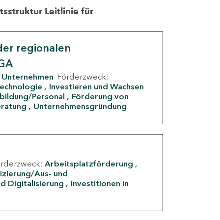
struktur Leitlinie für
er regionalen
IGA
Unternehmen
Förderzweck:
Technologie
Investieren und Wachsen
rbildung/Personal
Förderung von
eratung
Unternehmensgründung
örderzweck:
Arbeitsplatzförderung
fizierung/Aus- und
d Digitalisierung
Investitionen in
g