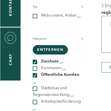
KONTAKT
5 Er
Typ
gen
regi
Webcontent, Artikel
n
(5)
Kategorie
ENTFERNEN
CHAT
icecenter
Zuschuss
(4)
Kommunen
(3)
Öffentliche Kunden
taktformular
(3)
Städtebau und
Regionalentwicklung
(3)
Arbeitsplatzförderung
erportal
(2)