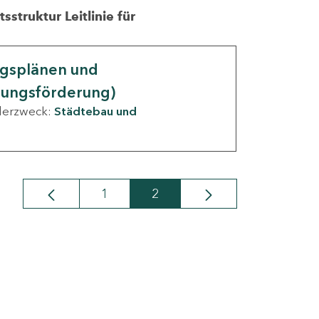
struktur Leitlinie für
ngsplänen und
nungsförderung)
derzweck:
Städtebau und
1
2
Seite
Seite