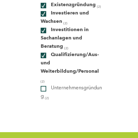
Existenzgründung
(2)
Investieren und
ndorte
Wachsen
(2)
Investitionen in
Sachanlagen und
Beratung
(2)
Qualifizierung/Aus-
und
Weiterbildung/Personal
(2)
Unternehmensgründun
g
(2)