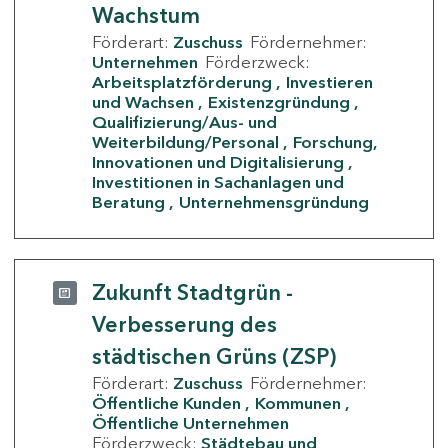
Wachstum
Förderart:
Zuschuss
Fördernehmer:
Unternehmen
Förderzweck:
Arbeitsplatzförderung
Investieren
und Wachsen
Existenzgründung
Qualifizierung/Aus- und
Weiterbildung/Personal
Forschung,
Innovationen und Digitalisierung
Investitionen in Sachanlagen und
Beratung
Unternehmensgründung
Zukunft Stadtgrün -
Verbesserung des
städtischen Grüns (ZSP)
Förderart:
Zuschuss
Fördernehmer:
Öffentliche Kunden
Kommunen
Öffentliche Unternehmen
Förderzweck:
Städtebau und