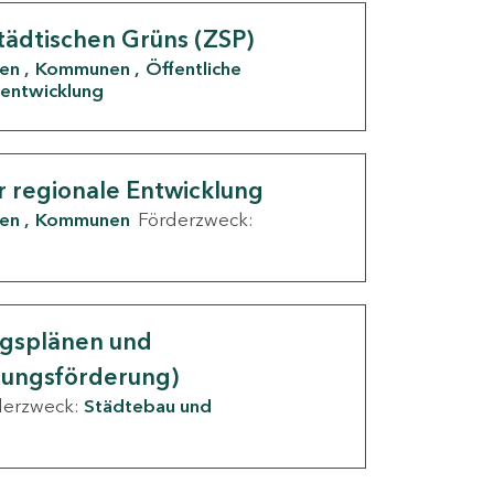
tädtischen Grüns (ZSP)
den
Kommunen
Öffentliche
entwicklung
r regionale Entwicklung
den
Kommunen
Förderzweck:
ngsplänen und
nungsförderung)
derzweck:
Städtebau und