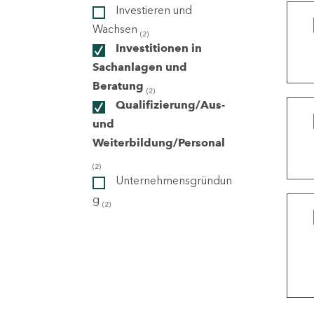
Investieren und
Wachsen
(2)
ndorte
Investitionen in
Sachanlagen und
Beratung
(2)
Qualifizierung/Aus-
und
Weiterbildung/Personal
(2)
Unternehmensgründun
g
(2)