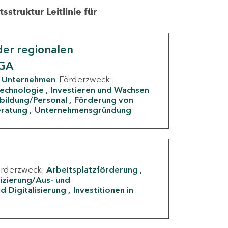
struktur Leitlinie für
er regionalen
IGA
Unternehmen
Förderzweck:
Technologie
Investieren und Wachsen
rbildung/Personal
Förderung von
eratung
Unternehmensgründung
örderzweck:
Arbeitsplatzförderung
fizierung/Aus- und
d Digitalisierung
Investitionen in
g