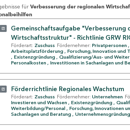
gebnisse für
Verbesserung der regionalen Wirtschafts
onalbeihilfen
Gemeinschaftsaufgabe "Verbesserung d
Wirtschaftsstruktur" - Richtlinie GRW R
Förderart:
Zuschuss
Fördernehmer:
Privatpersonen
Arbeitsplatzförderung
Forschung, Innovation und 
Existenzgründung
Qualifizierung/Aus- und Weite
Personalkosten
Investitionen in Sachanlagen und B
Förderrichtlinie Regionales Wachstum
Förderart:
Zuschuss
Fördernehmer:
Unternehmen
F
Investieren und Wachsen
Existenzgründung
Quali
Weiterbildung/Personal
Forschung, Innovationen un
Sachanlagen und Beratung
Unternehmensgründun