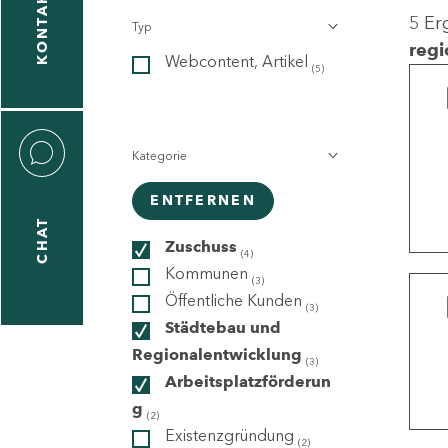
KONTAKT
5 Er
Typ
gen
regi
Webcontent, Artikel
n
(5)
Kategorie
ENTFERNEN
CHAT
icecenter
Zuschuss
(4)
Kommunen
(3)
Öffentliche Kunden
(3)
taktformular
Städtebau und
Regionalentwicklung
(3)
Arbeitsplatzförderun
g
erportal
(2)
Existenzgründung
(2)