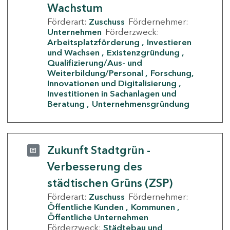
Wachstum
Förderart:
Zuschuss
Fördernehmer:
Unternehmen
Förderzweck:
Arbeitsplatzförderung
Investieren
und Wachsen
Existenzgründung
Qualifizierung/Aus- und
Weiterbildung/Personal
Forschung,
Innovationen und Digitalisierung
Investitionen in Sachanlagen und
Beratung
Unternehmensgründung
Zukunft Stadtgrün -
Verbesserung des
städtischen Grüns (ZSP)
Förderart:
Zuschuss
Fördernehmer:
Öffentliche Kunden
Kommunen
Öffentliche Unternehmen
Förderzweck:
Städtebau und