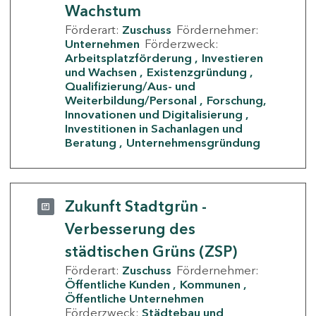
Wachstum
Förderart:
Zuschuss
Fördernehmer:
Unternehmen
Förderzweck:
Arbeitsplatzförderung
Investieren
und Wachsen
Existenzgründung
Qualifizierung/Aus- und
Weiterbildung/Personal
Forschung,
Innovationen und Digitalisierung
Investitionen in Sachanlagen und
Beratung
Unternehmensgründung
Zukunft Stadtgrün -
Verbesserung des
städtischen Grüns (ZSP)
Förderart:
Zuschuss
Fördernehmer:
Öffentliche Kunden
Kommunen
Öffentliche Unternehmen
Förderzweck:
Städtebau und