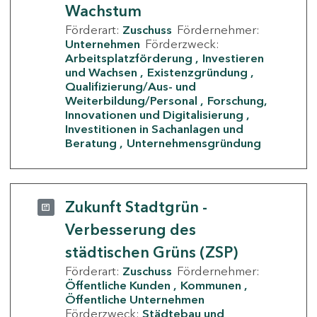
Wachstum
Förderart:
Zuschuss
Fördernehmer:
Unternehmen
Förderzweck:
Arbeitsplatzförderung
Investieren
und Wachsen
Existenzgründung
Qualifizierung/Aus- und
Weiterbildung/Personal
Forschung,
Innovationen und Digitalisierung
Investitionen in Sachanlagen und
Beratung
Unternehmensgründung
Zukunft Stadtgrün -
Verbesserung des
städtischen Grüns (ZSP)
Förderart:
Zuschuss
Fördernehmer:
Öffentliche Kunden
Kommunen
Öffentliche Unternehmen
Förderzweck:
Städtebau und