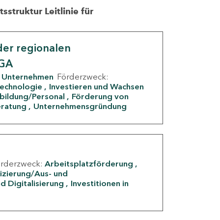
struktur Leitlinie für
er regionalen
IGA
Unternehmen
Förderzweck:
Technologie
Investieren und Wachsen
rbildung/Personal
Förderung von
eratung
Unternehmensgründung
örderzweck:
Arbeitsplatzförderung
fizierung/Aus- und
d Digitalisierung
Investitionen in
g