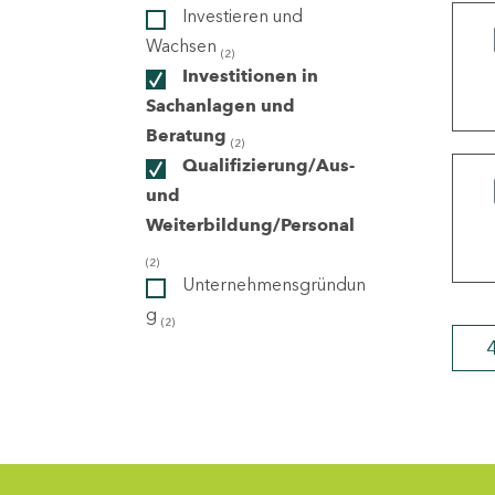
Investieren und
Wachsen
(2)
ndorte
Investitionen in
Sachanlagen und
Beratung
(2)
Qualifizierung/Aus-
und
Weiterbildung/Personal
(2)
Unternehmensgründun
g
(2)