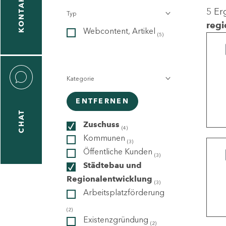
KONTAKT
5 Er
Typ
gen
regi
Webcontent, Artikel
n
(5)
Kategorie
ENTFERNEN
CHAT
icecenter
Zuschuss
(4)
Kommunen
(3)
Öffentliche Kunden
(3)
taktformular
Städtebau und
Regionalentwicklung
(3)
Arbeitsplatzförderung
erportal
(2)
Existenzgründung
(2)