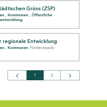
tädtischen Grüns (ZSP)
den
Kommunen
Öffentliche
entwicklung
r regionale Entwicklung
den
Kommunen
Förderzweck:
1
2
Seite
Seite