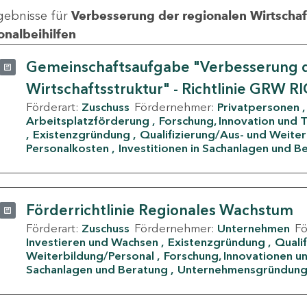
gebnisse für
Verbesserung der regionalen Wirtschafts
onalbeihilfen
Gemeinschaftsaufgabe "Verbesserung d
Wirtschaftsstruktur" - Richtlinie GRW R
Förderart:
Zuschuss
Fördernehmer:
Privatpersonen
Arbeitsplatzförderung
Forschung, Innovation und 
Existenzgründung
Qualifizierung/Aus- und Weite
Personalkosten
Investitionen in Sachanlagen und B
Förderrichtlinie Regionales Wachstum
Förderart:
Zuschuss
Fördernehmer:
Unternehmen
F
Investieren und Wachsen
Existenzgründung
Quali
Weiterbildung/Personal
Forschung, Innovationen un
Sachanlagen und Beratung
Unternehmensgründun