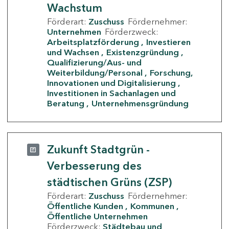
Wachstum
Förderart:
Zuschuss
Fördernehmer:
Unternehmen
Förderzweck:
Arbeitsplatzförderung
Investieren
und Wachsen
Existenzgründung
Qualifizierung/Aus- und
Weiterbildung/Personal
Forschung,
Innovationen und Digitalisierung
Investitionen in Sachanlagen und
Beratung
Unternehmensgründung
Zukunft Stadtgrün -
Verbesserung des
städtischen Grüns (ZSP)
Förderart:
Zuschuss
Fördernehmer:
Öffentliche Kunden
Kommunen
Öffentliche Unternehmen
Förderzweck:
Städtebau und