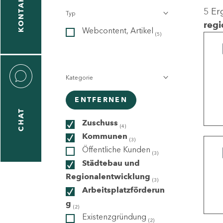
KONTAKT
5 Er
Typ
gen
regi
Webcontent, Artikel
n
(5)
Kategorie
ENTFERNEN
CHAT
icecenter
Zuschuss
(4)
Kommunen
(3)
Öffentliche Kunden
(3)
taktformular
Städtebau und
Regionalentwicklung
(3)
Arbeitsplatzförderun
g
erportal
(2)
Existenzgründung
(2)