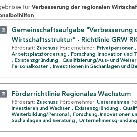
gebnisse für
Verbesserung der regionalen Wirtschafts
onalbeihilfen
Gemeinschaftsaufgabe "Verbesserung d
Wirtschaftsstruktur" - Richtlinie GRW R
Förderart:
Zuschuss
Fördernehmer:
Privatpersonen
Arbeitsplatzförderung
Forschung, Innovation und 
Existenzgründung
Qualifizierung/Aus- und Weite
Personalkosten
Investitionen in Sachanlagen und B
Förderrichtlinie Regionales Wachstum
Förderart:
Zuschuss
Fördernehmer:
Unternehmen
F
Investieren und Wachsen
Existenzgründung
Quali
Weiterbildung/Personal
Forschung, Innovationen un
Sachanlagen und Beratung
Unternehmensgründun