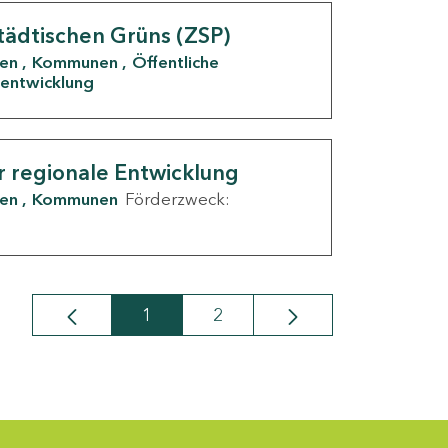
tädtischen Grüns (ZSP)
den
Kommunen
Öffentliche
entwicklung
r regionale Entwicklung
den
Kommunen
Förderzweck:
1
2
Seite
Seite