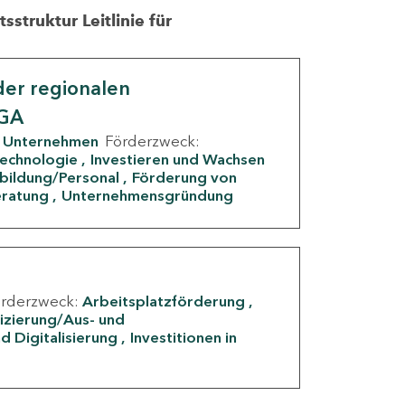
struktur Leitlinie für
er regionalen
IGA
Unternehmen
Förderzweck:
Technologie
Investieren und Wachsen
rbildung/Personal
Förderung von
eratung
Unternehmensgründung
örderzweck:
Arbeitsplatzförderung
fizierung/Aus- und
d Digitalisierung
Investitionen in
g