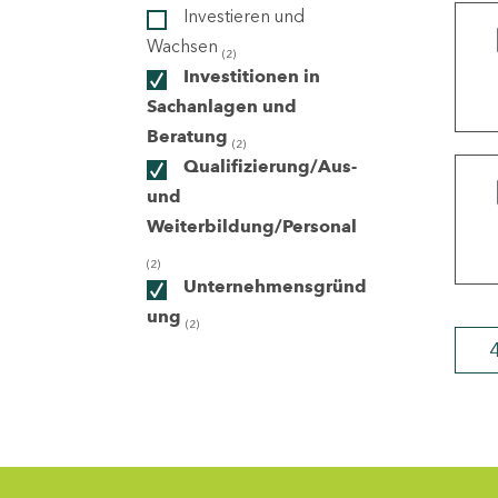
Investieren und
Wachsen
(2)
ndorte
Investitionen in
Sachanlagen und
Beratung
(2)
Qualifizierung/Aus-
und
Weiterbildung/Personal
(2)
Unternehmensgründ
ung
(2)