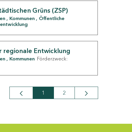
tädtischen Grüns (ZSP)
den
Kommunen
Öffentliche
entwicklung
r regionale Entwicklung
den
Kommunen
Förderzweck:
1
2
Seite
Seite