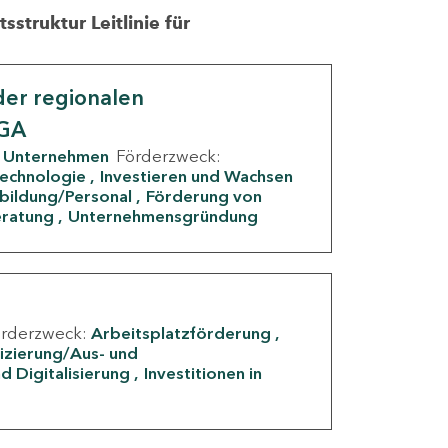
struktur Leitlinie für
er regionalen
IGA
Unternehmen
Förderzweck:
Technologie
Investieren und Wachsen
rbildung/Personal
Förderung von
eratung
Unternehmensgründung
örderzweck:
Arbeitsplatzförderung
fizierung/Aus- und
d Digitalisierung
Investitionen in
g