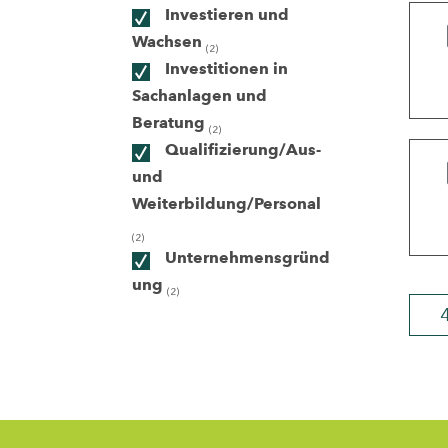
Investieren und
Wachsen
(2)
ndorte
Investitionen in
Sachanlagen und
Beratung
(2)
Qualifizierung/Aus-
und
Weiterbildung/Personal
(2)
Unternehmensgründ
ung
(2)