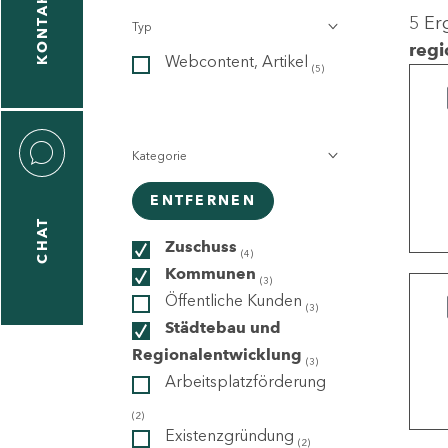
KONTAKT
5 Er
Typ
gen
regi
Webcontent, Artikel
n
(5)
Kategorie
ENTFERNEN
CHAT
icecenter
Zuschuss
(4)
Kommunen
(3)
Öffentliche Kunden
(3)
taktformular
Städtebau und
Regionalentwicklung
(3)
Arbeitsplatzförderung
erportal
(2)
Existenzgründung
(2)