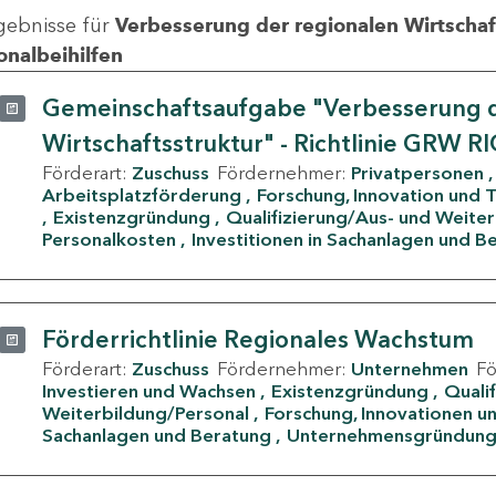
gebnisse für
Verbesserung der regionalen Wirtschafts
onalbeihilfen
Gemeinschaftsaufgabe "Verbesserung d
Wirtschaftsstruktur" - Richtlinie GRW R
Förderart:
Zuschuss
Fördernehmer:
Privatpersonen
Arbeitsplatzförderung
Forschung, Innovation und 
Existenzgründung
Qualifizierung/Aus- und Weite
Personalkosten
Investitionen in Sachanlagen und B
Förderrichtlinie Regionales Wachstum
Förderart:
Zuschuss
Fördernehmer:
Unternehmen
F
Investieren und Wachsen
Existenzgründung
Quali
Weiterbildung/Personal
Forschung, Innovationen un
Sachanlagen und Beratung
Unternehmensgründun