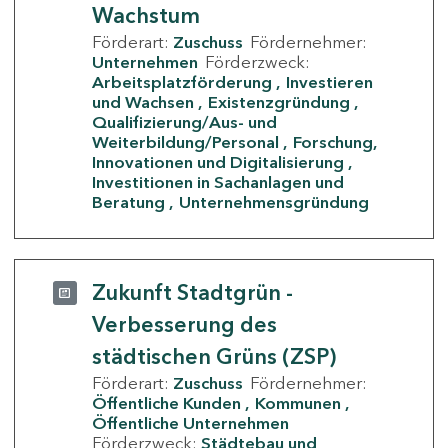
Wachstum
Förderart:
Zuschuss
Fördernehmer:
Unternehmen
Förderzweck:
Arbeitsplatzförderung
Investieren
und Wachsen
Existenzgründung
Qualifizierung/Aus- und
Weiterbildung/Personal
Forschung,
Innovationen und Digitalisierung
Investitionen in Sachanlagen und
Beratung
Unternehmensgründung
Zukunft Stadtgrün -
Verbesserung des
städtischen Grüns (ZSP)
Förderart:
Zuschuss
Fördernehmer:
Öffentliche Kunden
Kommunen
Öffentliche Unternehmen
Förderzweck:
Städtebau und