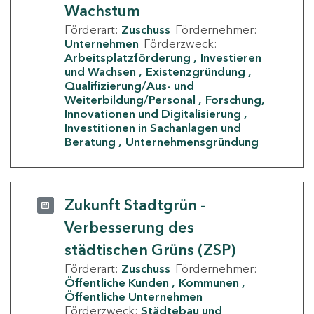
Wachstum
Förderart:
Zuschuss
Fördernehmer:
Unternehmen
Förderzweck:
Arbeitsplatzförderung
Investieren
und Wachsen
Existenzgründung
Qualifizierung/Aus- und
Weiterbildung/Personal
Forschung,
Innovationen und Digitalisierung
Investitionen in Sachanlagen und
Beratung
Unternehmensgründung
Zukunft Stadtgrün -
Verbesserung des
städtischen Grüns (ZSP)
Förderart:
Zuschuss
Fördernehmer:
Öffentliche Kunden
Kommunen
Öffentliche Unternehmen
Förderzweck:
Städtebau und