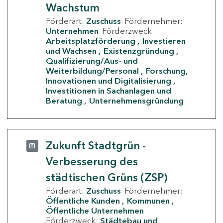
Wachstum
Förderart:
Zuschuss
Fördernehmer:
Unternehmen
Förderzweck:
Arbeitsplatzförderung
Investieren
und Wachsen
Existenzgründung
Qualifizierung/Aus- und
Weiterbildung/Personal
Forschung,
Innovationen und Digitalisierung
Investitionen in Sachanlagen und
Beratung
Unternehmensgründung
Zukunft Stadtgrün -
Verbesserung des
städtischen Grüns (ZSP)
Förderart:
Zuschuss
Fördernehmer:
Öffentliche Kunden
Kommunen
Öffentliche Unternehmen
Förderzweck:
Städtebau und