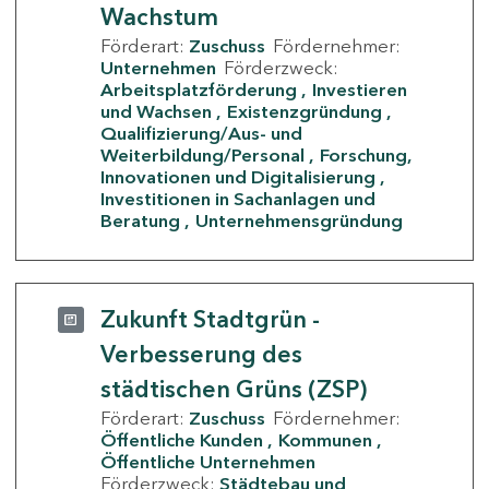
Wachstum
Förderart:
Zuschuss
Fördernehmer:
Unternehmen
Förderzweck:
Arbeitsplatzförderung
Investieren
und Wachsen
Existenzgründung
Qualifizierung/Aus- und
Weiterbildung/Personal
Forschung,
Innovationen und Digitalisierung
Investitionen in Sachanlagen und
Beratung
Unternehmensgründung
Zukunft Stadtgrün -
Verbesserung des
städtischen Grüns (ZSP)
Förderart:
Zuschuss
Fördernehmer:
Öffentliche Kunden
Kommunen
Öffentliche Unternehmen
Förderzweck:
Städtebau und