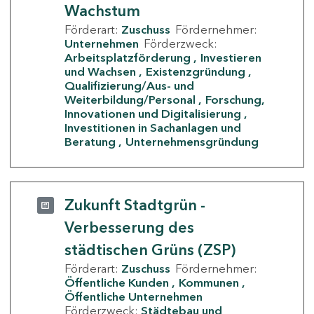
Wachstum
Förderart:
Zuschuss
Fördernehmer:
Unternehmen
Förderzweck:
Arbeitsplatzförderung
Investieren
und Wachsen
Existenzgründung
Qualifizierung/Aus- und
Weiterbildung/Personal
Forschung,
Innovationen und Digitalisierung
Investitionen in Sachanlagen und
Beratung
Unternehmensgründung
Zukunft Stadtgrün -
Verbesserung des
städtischen Grüns (ZSP)
Förderart:
Zuschuss
Fördernehmer:
Öffentliche Kunden
Kommunen
Öffentliche Unternehmen
Förderzweck:
Städtebau und