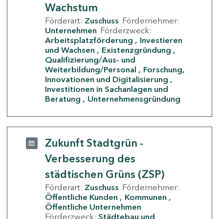
Wachstum
Förderart:
Zuschuss
Fördernehmer:
Unternehmen
Förderzweck:
Arbeitsplatzförderung
Investieren
und Wachsen
Existenzgründung
Qualifizierung/Aus- und
Weiterbildung/Personal
Forschung,
Innovationen und Digitalisierung
Investitionen in Sachanlagen und
Beratung
Unternehmensgründung
Zukunft Stadtgrün -
Verbesserung des
städtischen Grüns (ZSP)
Förderart:
Zuschuss
Fördernehmer:
Öffentliche Kunden
Kommunen
Öffentliche Unternehmen
Förderzweck:
Städtebau und