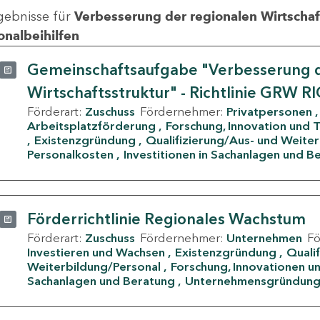
gebnisse für
Verbesserung der regionalen Wirtschafts
onalbeihilfen
Gemeinschaftsaufgabe "Verbesserung d
Wirtschaftsstruktur" - Richtlinie GRW R
Förderart:
Zuschuss
Fördernehmer:
Privatpersonen
Arbeitsplatzförderung
Forschung, Innovation und 
Existenzgründung
Qualifizierung/Aus- und Weite
Personalkosten
Investitionen in Sachanlagen und B
Förderrichtlinie Regionales Wachstum
Förderart:
Zuschuss
Fördernehmer:
Unternehmen
F
Investieren und Wachsen
Existenzgründung
Quali
Weiterbildung/Personal
Forschung, Innovationen un
Sachanlagen und Beratung
Unternehmensgründun