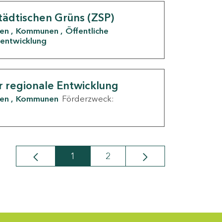
tädtischen Grüns (ZSP)
den
Kommunen
Öffentliche
entwicklung
r regionale Entwicklung
den
Kommunen
Förderzweck:
1
2
Seite
Seite