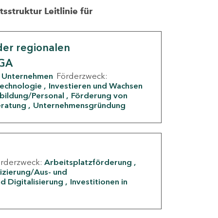
struktur Leitlinie für
er regionalen
IGA
Unternehmen
Förderzweck:
Technologie
Investieren und Wachsen
rbildung/Personal
Förderung von
eratung
Unternehmensgründung
örderzweck:
Arbeitsplatzförderung
fizierung/Aus- und
d Digitalisierung
Investitionen in
g