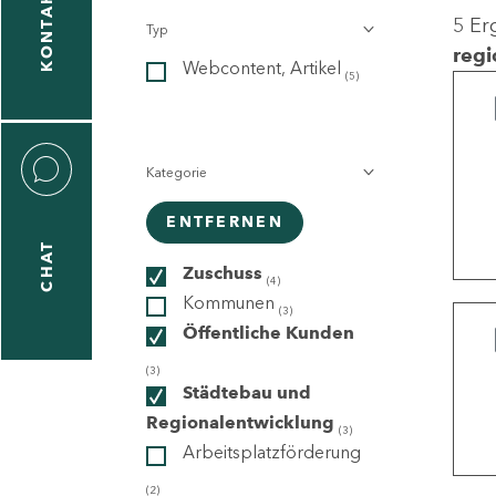
KONTAKT
5 Er
Typ
gen
regi
Webcontent, Artikel
n
(5)
Kategorie
ENTFERNEN
CHAT
icecenter
Zuschuss
(4)
Kommunen
(3)
Öffentliche Kunden
taktformular
(3)
Städtebau und
Regionalentwicklung
(3)
Arbeitsplatzförderung
erportal
(2)