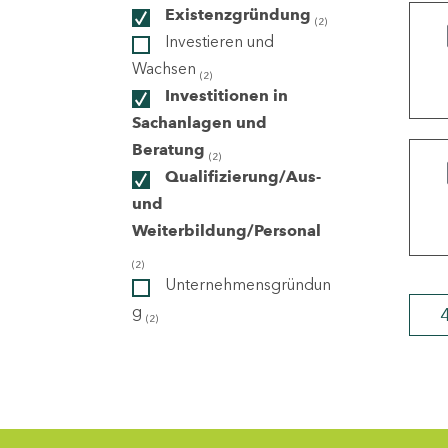
Existenzgründung
(2)
Investieren und
ndorte
Wachsen
(2)
Investitionen in
Sachanlagen und
Beratung
(2)
Qualifizierung/Aus-
und
Weiterbildung/Personal
(2)
Unternehmensgründun
g
(2)