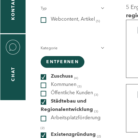
KONTAKT
5 Er
Typ
gen
regi
Webcontent, Artikel
n
(5)
Kategorie
ENTFERNEN
CHAT
icecenter
Zuschuss
(4)
Kommunen
(3)
Öffentliche Kunden
(3)
taktformular
Städtebau und
Regionalentwicklung
(3)
Arbeitsplatzförderung
erportal
(2)
Existenzgründung
(2)