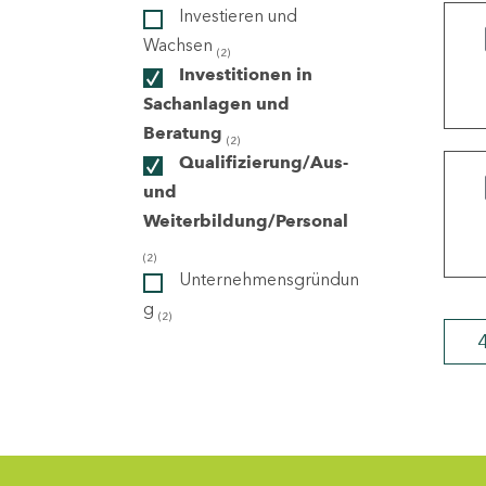
Investieren und
Wachsen
(2)
ndorte
Investitionen in
Sachanlagen und
Beratung
(2)
Qualifizierung/Aus-
und
Weiterbildung/Personal
(2)
Unternehmensgründun
g
(2)