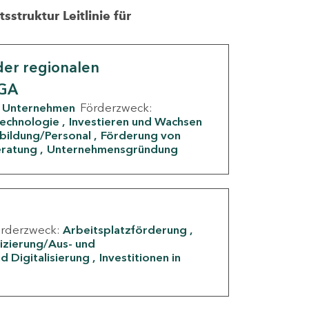
struktur Leitlinie für
er regionalen
IGA
Unternehmen
Förderzweck:
Technologie
Investieren und Wachsen
rbildung/Personal
Förderung von
eratung
Unternehmensgründung
örderzweck:
Arbeitsplatzförderung
fizierung/Aus- und
d Digitalisierung
Investitionen in
g