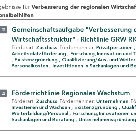
gebnisse für
Verbesserung der regionalen Wirtschafts
onalbeihilfen
Gemeinschaftsaufgabe "Verbesserung d
Wirtschaftsstruktur" - Richtlinie GRW R
Förderart:
Zuschuss
Fördernehmer:
Privatpersonen
Arbeitsplatzförderung
Forschung, Innovation und 
Existenzgründung
Qualifizierung/Aus- und Weite
Personalkosten
Investitionen in Sachanlagen und B
Förderrichtlinie Regionales Wachstum
Förderart:
Zuschuss
Fördernehmer:
Unternehmen
F
Investieren und Wachsen
Existenzgründung
Quali
Weiterbildung/Personal
Forschung, Innovationen un
Sachanlagen und Beratung
Unternehmensgründun