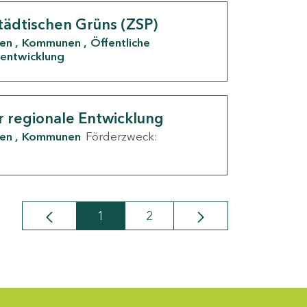
tädtischen Grüns (ZSP)
den
Kommunen
Öffentliche
entwicklung
r regionale Entwicklung
den
Kommunen
Förderzweck:
1
2
Seite
Seite