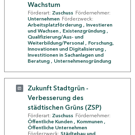
Wachstum
Förderart:
Zuschuss
Fördernehmer:
Unternehmen
Förderzweck:
Arbeitsplatzförderung
Investieren
und Wachsen
Existenzgründung
Qualifizierung/Aus- und
Weiterbildung/Personal
Forschung,
Innovationen und Digitalisierung
Investitionen in Sachanlagen und
Beratung
Unternehmensgründung
Zukunft Stadtgrün -
Verbesserung des
städtischen Grüns (ZSP)
Förderart:
Zuschuss
Fördernehmer:
Öffentliche Kunden
Kommunen
Öffentliche Unternehmen
Förderzweck:
Städtebau und