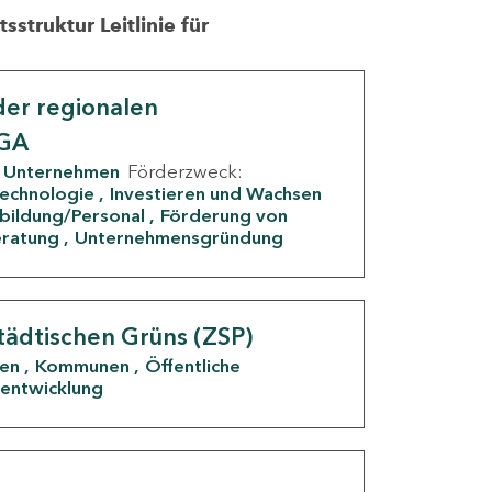
struktur Leitlinie für
er regionalen
IGA
Unternehmen
Förderzweck:
Technologie
Investieren und Wachsen
rbildung/Personal
Förderung von
eratung
Unternehmensgründung
tädtischen Grüns (ZSP)
den
Kommunen
Öffentliche
entwicklung