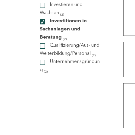
Investieren und
Wachsen
(2)
ndorte
Investitionen in
Sachanlagen und
Beratung
(2)
Qualifizierung/Aus- und
Weiterbildung/Personal
(2)
Unternehmensgründun
g
(2)