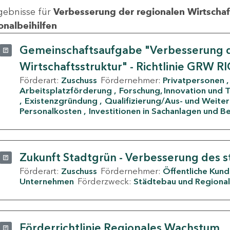
gebnisse für
Verbesserung der regionalen Wirtschafts
onalbeihilfen
Gemeinschaftsaufgabe "Verbesserung d
Wirtschaftsstruktur" - Richtlinie GRW R
Förderart:
Zuschuss
Fördernehmer:
Privatpersonen
Arbeitsplatzförderung
Forschung, Innovation und 
Existenzgründung
Qualifizierung/Aus- und Weite
Personalkosten
Investitionen in Sachanlagen und B
Zukunft Stadtgrün - Verbesserung des s
Förderart:
Zuschuss
Fördernehmer:
Öffentliche Kun
Unternehmen
Förderzweck:
Städtebau und Regional
Förderrichtlinie Regionales Wachstum