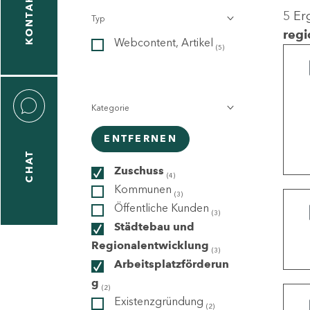
KONTAKT
5 Er
Typ
gen
regi
Webcontent, Artikel
n
(5)
Kategorie
ENTFERNEN
CHAT
icecenter
Zuschuss
(4)
Kommunen
(3)
Öffentliche Kunden
(3)
taktformular
Städtebau und
Regionalentwicklung
(3)
Arbeitsplatzförderun
g
erportal
(2)
Existenzgründung
(2)