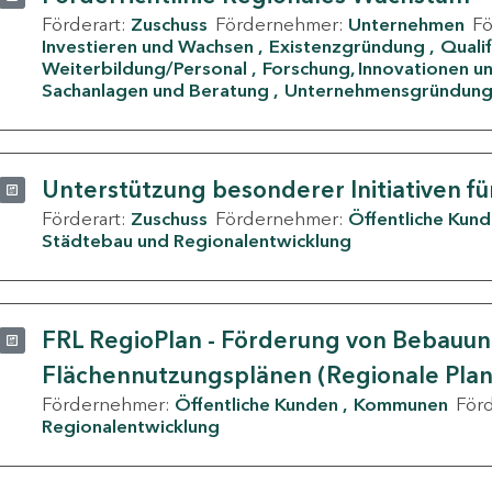
Förderart:
Zuschuss
Fördernehmer:
Unternehmen
F
Investieren und Wachsen
Existenzgründung
Quali
Weiterbildung/Personal
Forschung, Innovationen un
Sachanlagen und Beratung
Unternehmensgründun
Unterstützung besonderer Initiativen fü
Förderart:
Zuschuss
Fördernehmer:
Öffentliche Kun
Städtebau und Regionalentwicklung
FRL RegioPlan - Förderung von Bebauu
Flächennutzungsplänen (Regionale Pla
Fördernehmer:
Öffentliche Kunden
Kommunen
För
Regionalentwicklung