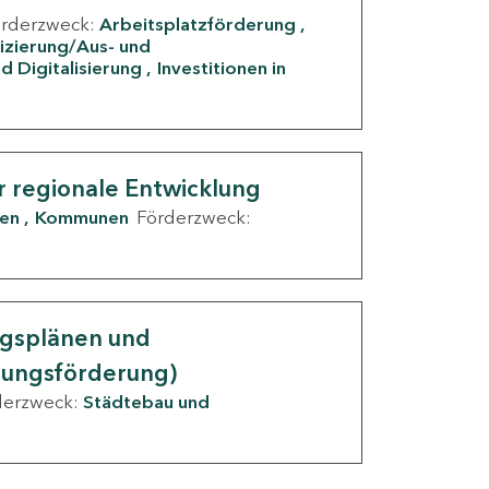
örderzweck:
Arbeitsplatzförderung
fizierung/Aus- und
d Digitalisierung
Investitionen in
g
r regionale Entwicklung
den
Kommunen
Förderzweck:
ngsplänen und
nungsförderung)
derzweck:
Städtebau und